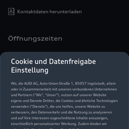
Kontaktdaten herunterladen
Öffnungszeiten
Service
Cookie und Datenfreigabe
Geschlossen
,
öffnet am
Samstag 08:00
Einstellung
Teile- & Zubehörverkauf
Wir, die AUDI AG, Auto-Union-Straße 1, 85057 Ingolstadt, allein
Geschlossen
,
öffnet am
Samstag 08:00
oder in Zusammenarbeit mit unseren verbundenen Unternehmen
und Partnern ("Wir", "Unser"), nutzen auf unserer Website
eigene und Dienste Dritter, die Cookies und ähnliche Technologien
verwenden ("Dienste"), die uns helfen, unsere Website zu
verbessern, den Datenverkehr und die Nutzung zu analysieren
und auf Ihre Interessen zugeschnittene Inhalte anzuzeigen,
einschließlich personalisierter Werbung. Zudem binden wir