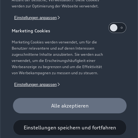
Kundenservice
Finanzierung
werden zur Optimierung der Webseite verwendet.
Garantie
Händlersuche
Aktionen & Angebote
Einstellungen anpassen
Unternehmen
Audi digital services
Audi Code
Geschäftskunden
Marketing Cookies
Karriere
myAudi
Häufige Fragen (FAQ)
Marketing Cookies werden verwendet, um für die
Investor Relations
Benutzer relevantere und auf deren Interessen
© 2026 AUDI AG. Alle Rechte vorbehalten
Audi Online Beratung
zugeschnittene Inhalte anzubieten. Sie werden auch
Presse & Media Center
verwendet, um die Erscheinungshäufigkeit einer
Impressum
Rechtliches
Hinweisgebersystem
Online-Terminvereinbarung
Werbeanzeige zu begrenzen und um die Effektivität
Datenschutz
Datenschutzinformation
Cookie-Einstellungen
von Werbekampagnen zu messen und zu steuern.
Servicekontakt
Cookie-Richtlinie
Barrierefreiheit
Audi erleben
Einstellungen anpassen
Digital Services Act
EU Data Act
Bordbuch & Bedienungsanleitungen
Newsletter
Verträge kündigen
Alle akzeptieren
1
Der Umfang des Audi CarCheck wird gegebenenfalls
fahrzeugindividuell (bzgl. Motoröl und Ladeequipment)
Einstellungen speichern und fortfahren
angepasst.