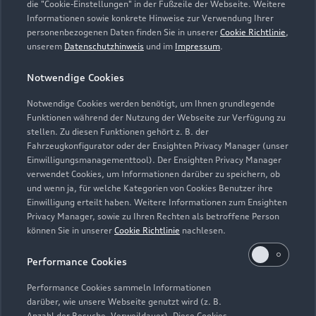
die "Cookie-Einstellungen" in der Fußzeile der Webseite. Weitere
Informationen sowie konkrete Hinweise zur Verwendung Ihrer
personenbezogenen Daten finden Sie in unserer
Cookie Richtlinie
,
unserem
Datenschutzhinweis
und im
Impressum
.
Zur Reparatur
Notwendige Cookies
Notwendige Cookies werden benötigt, um Ihnen grundlegende
Zurück nach oben
Funktionen während der Nutzung der Webseite zur Verfügung zu
stellen. Zu diesen Funktionen gehört z. B. der
Fahrzeugkonfigurator oder der Ensighten Privacy Manager (unser
Modelle
Einwilligungsmanagementtool). Der Ensighten Privacy Manager
verwendet Cookies, um Informationen darüber zu speichern, ob
und wenn ja, für welche Kategorien von Cookies Benutzer ihre
Kaufen & leasen
Alle Modelle
Einwilligung erteilt haben. Weitere Informationen zum Ensighten
Privacy Manager, sowie zu Ihren Rechten als betroffene Person
Modelle vergleichen
können Sie in unserer
Cookie Richtlinie
nachlesen.
Service & Zubehör
Neuwagensuche
Elektromodelle
Performance Cookies
Gebrauchtwagensuche
Support
Saisonale Angebote
Plug-in-Hybride
Performance Cookies sammeln Informationen
Gebrauchtwagen
darüber, wie unsere Webseite genutzt wird (z. B.
Audi Services
Über Audi
Anzahl der Besuche, Verweildauer). Diese Cookies